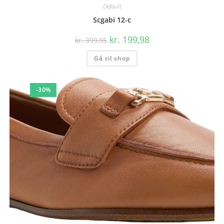
Default
Scgabi 12-c
Den
Den
kr.
199,98
kr.
399,95
oprindelige
aktuelle
pris
pris
Gå til shop
var:
er:
kr. 399,95.
kr. 199,98.
-30%