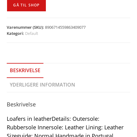
var:
er:
GÅ TIL SHOP
kr. 1.099,00.
kr. 879,20.
Varenummer (SKU):
8906714559863409077
Kategori:
Default
BESKRIVELSE
YDERLIGERE INFORMATION
Beskrivelse
Loafers in leatherDetails: Outersole:
Rubbersole Innersole: Leather Lining: Leather
Sizeguide: Normal Handmade in Portugal