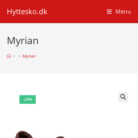
Skip
Hyttesko.dk
to
Menu
content
Myrian
>
>
Myrian
-20%
🔍