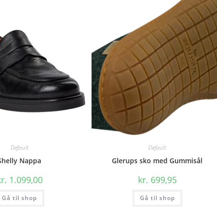
Default
Default
Shelly Nappa
Glerups sko med Gummisål
r.
1.099,00
kr.
699,95
Gå til shop
Gå til shop