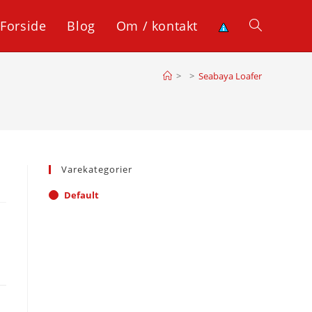
Forside
Blog
Om / kontakt
Toggle
>
>
Seabaya Loafer
website
search
Varekategorier
Default