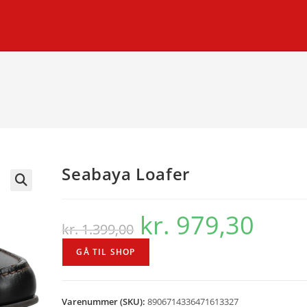
Seabaya Loafer
🔍
kr.
979,30
Den
Den
kr.
1.399,00
oprindelige
aktuelle
pris
pris
var:
er:
GÅ TIL SHOP
kr. 1.399,00.
kr. 979,30.
Varenummer (SKU):
8906714336471613327